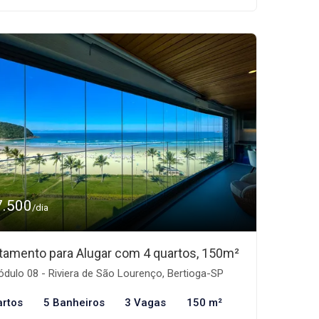
7.500
/dia
tamento para Alugar com 4 quartos, 150m²
dulo 08 - Riviera de São Lourenço, Bertioga-SP
artos
5 Banheiros
3 Vagas
150 m²