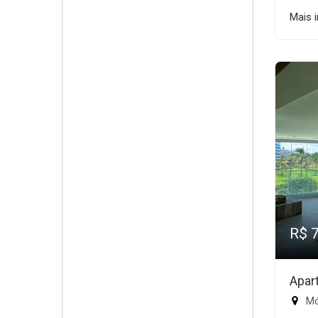
Mais 
R$ 
Apar
Mód