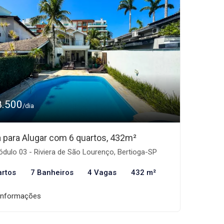
8.500
/dia
 para Alugar com 6 quartos, 432m²
dulo 03 - Riviera de São Lourenço, Bertioga-SP
artos
7 Banheiros
4 Vagas
432 m²
informações