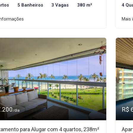
rtos
5 Banheiros
3 Vagas
380 m²
4 Qu
informações
Mais 
7.200
R$ 
/dia
tamento para Alugar com 4 quartos, 238m²
Apar