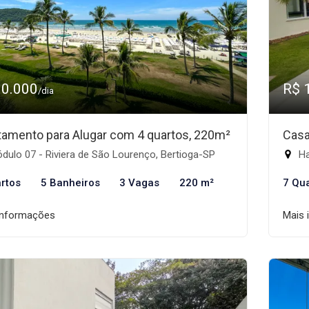
10.000
R$ 
/dia
tamento para Alugar com 4 quartos, 220m²
Casa
ulo 07 - Riviera de São Lourenço, Bertioga-SP
Ha
rtos
5 Banheiros
3 Vagas
220 m²
7 Qu
informações
Mais 