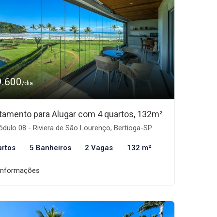
9.600
/dia
tamento para Alugar com 4 quartos, 132m²
dulo 08 - Riviera de São Lourenço, Bertioga-SP
artos
5 Banheiros
2 Vagas
132 m²
informações