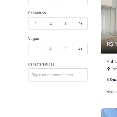
Banheiros
1
2
3
4+
Vagas
R$ 
1
2
3
4+
Sobr
Características
Mód
5 Qua
Mais 