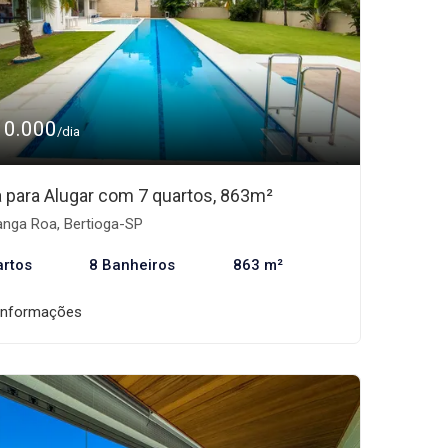
10.000
/dia
 para Alugar com 7 quartos, 863m²
nga Roa, Bertioga-SP
artos
8 Banheiros
863 m²
informações