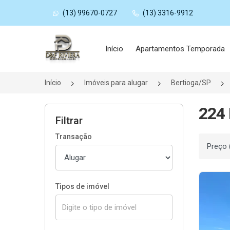
(13) 99670-0727
(13) 3316-9912
Página inicial
Início
Apartamentos Temporada
Início
Imóveis para alugar
Bertioga/SP
224 
Filtrar
Transação
Ordenar
Tipos de imóvel