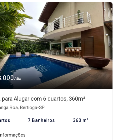
8.000
/dia
 para Alugar com 6 quartos, 360m²
nga Roa, Bertioga-SP
artos
7 Banheiros
360 m²
informações