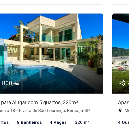
7.800
R$ 
/dia
 para Alugar com 5 quartos, 320m²
Apar
ulo 18 - Riviera de São Lourenço, Bertioga-SP
Mó
rtos
8 Banheiros
4 Vagas
320 m²
4 Qu