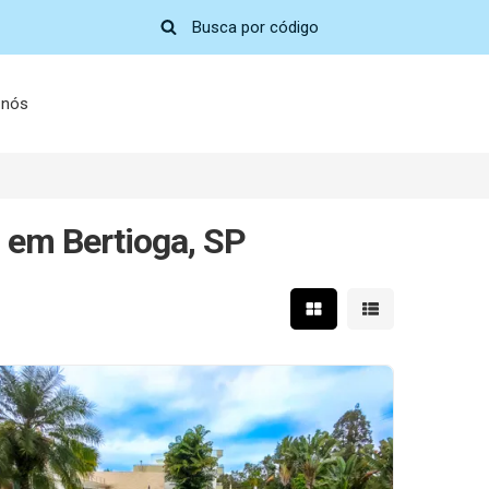
 nós
l em Bertioga, SP
Mostrar resultados em 
Mostrar resultad