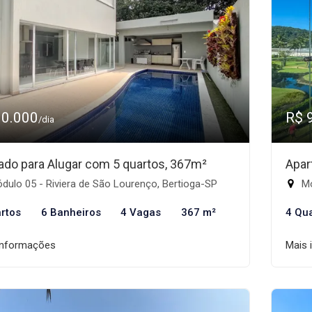
10.000
R$ 
/dia
ado para Alugar com 5 quartos, 367m²
Apar
ulo 05 - Riviera de São Lourenço, Bertioga-SP
Mó
rtos
6 Banheiros
4 Vagas
367 m²
4 Qu
informações
Mais 