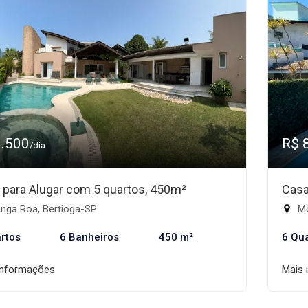
9.500
R$ 
/dia
 para Alugar com 5 quartos, 450m²
Casa
nga Roa, Bertioga-SP
Mó
rtos
6 Banheiros
450 m²
6 Qu
informações
Mais 