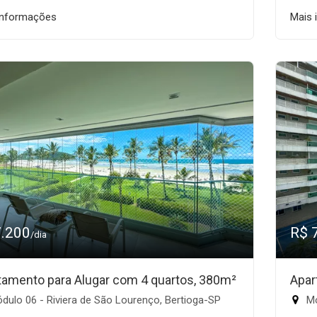
informações
Mais 
7.200
R$ 
/dia
tamento para Alugar com 4 quartos, 380m²
Apar
ulo 06 - Riviera de São Lourenço, Bertioga-SP
Mó