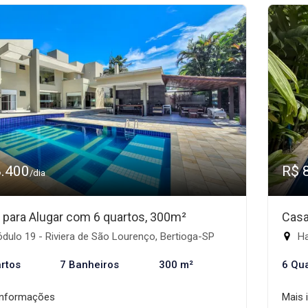
8.400
R$ 
/dia
 para Alugar com 6 quartos, 300m²
Casa
ulo 19 - Riviera de São Lourenço, Bertioga-SP
Ha
rtos
7 Banheiros
300 m²
6 Qu
informações
Mais 