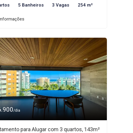
artos
5 Banheiros
3 Vagas
254 m²
informações
6.900
/dia
tamento para Alugar com 3 quartos, 143m²