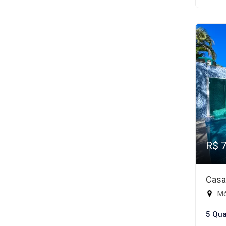
R$ 
Casa
Mód
5 Qua