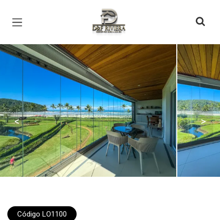
Página inicial
<
>
Código LO1100