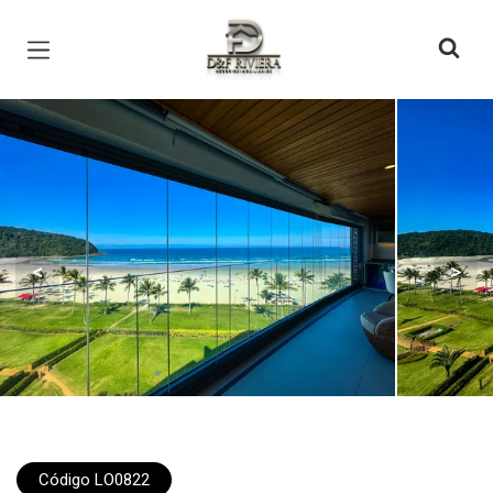
Página inicial
<
>
Código LO0822