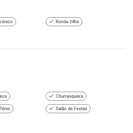
trônico
Ronda 24hs
teca
Churrasqueira
Tênis
Salão de Festas