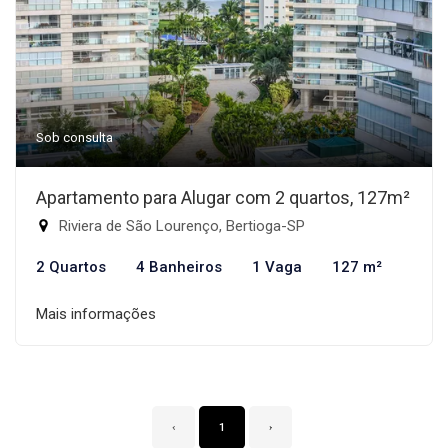
Sob consulta
Apartamento para Alugar com 2 quartos, 127m²
Riviera de São Lourenço, Bertioga-SP
2 Quartos
4 Banheiros
1 Vaga
127 m²
Mais informações
‹
1
›