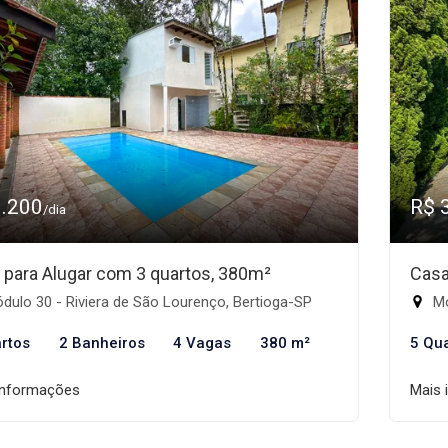
3.200
R$ 
/dia
 para Alugar com 3 quartos, 380m²
Casa
ulo 30 - Riviera de São Lourenço, Bertioga-SP
Mó
rtos
2 Banheiros
4 Vagas
380 m²
5 Qu
informações
Mais 