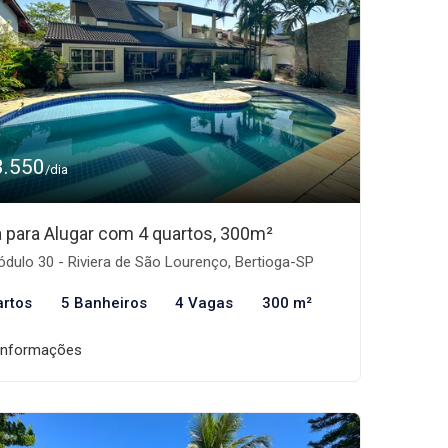
3.550
/dia
 para Alugar com 4 quartos, 300m²
dulo 30 - Riviera de São Lourenço, Bertioga-SP
artos
5 Banheiros
4 Vagas
300 m²
informações