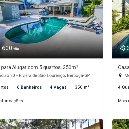
3.600
R$ 
/dia
 para Alugar com 5 quartos, 350m²
Casa
ulo 30 - Riviera de São Lourenço, Bertioga-SP
Mó
rtos
6 Banheiros
4 Vagas
350 m²
4 Qu
informações
Mais 