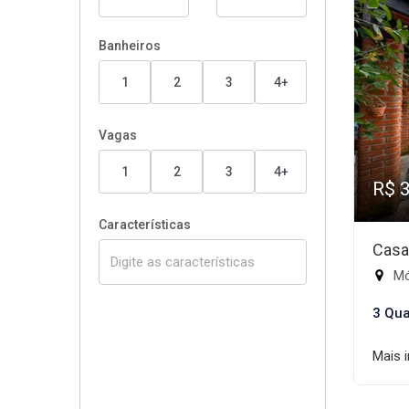
Banheiros
1
2
3
4+
Vagas
1
2
3
4+
R$ 
Características
Casa
Mód
3 Qua
Mais 