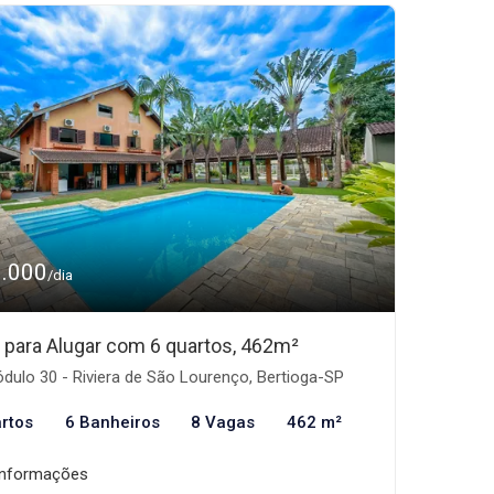
3.000
/dia
 para Alugar com 6 quartos, 462m²
ulo 30 - Riviera de São Lourenço, Bertioga-SP
rtos
6 Banheiros
8 Vagas
462 m²
informações