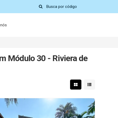
 nós
em Módulo 30 - Riviera de
Mostrar resultados em 
Mostrar resultad