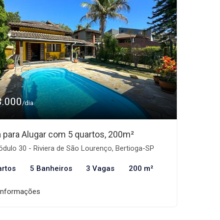
3.000
/dia
 para Alugar com 5 quartos, 200m²
dulo 30 - Riviera de São Lourenço, Bertioga-SP
artos
5 Banheiros
3 Vagas
200 m²
informações