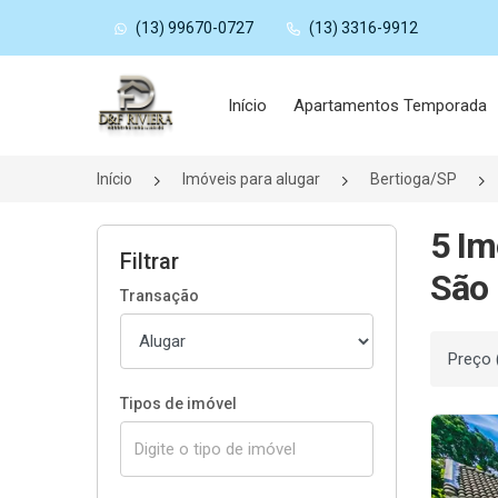
(13) 99670-0727
(13) 3316-9912
Página inicial
Início
Apartamentos Temporada
Início
Imóveis para alugar
Bertioga/SP
5 Im
Filtrar
São 
Transação
Ordenar
Tipos de imóvel