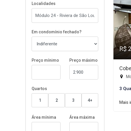
Localidades
Em condomínio fechado?
R$ 
Preço mínimo
Preço máximo
Cobe
Mód
3 Qua
Quartos
1
2
3
4+
Mais 
Área mínima
Área máxima