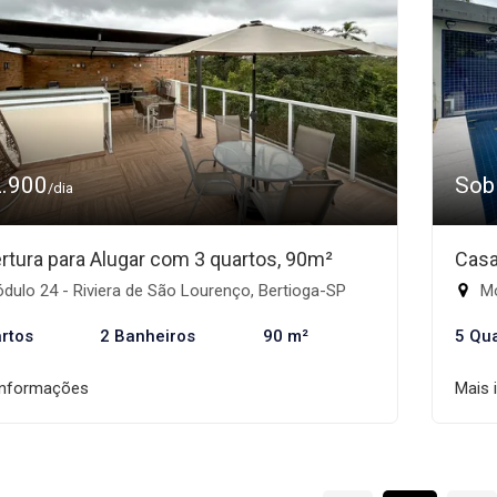
2.900
Sob
/dia
rtura para Alugar com 3 quartos, 90m²
Casa
ulo 24 - Riviera de São Lourenço, Bertioga-SP
Mó
rtos
2 Banheiros
90 m²
5 Qu
informações
Mais 