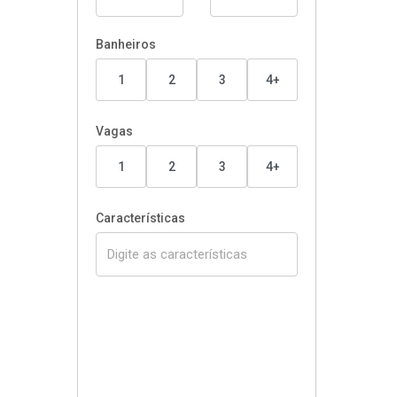
Banheiros
1
2
3
4+
Vagas
1
2
3
4+
Características