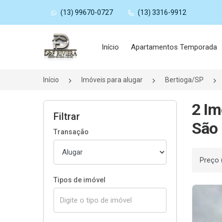
(13) 99670-0727
(13) 3316-9912
Página inicial
Início
Apartamentos Temporada
Início
Imóveis para alugar
Bertioga/SP
2 Im
Filtrar
São 
Transação
Ordenar
Tipos de imóvel