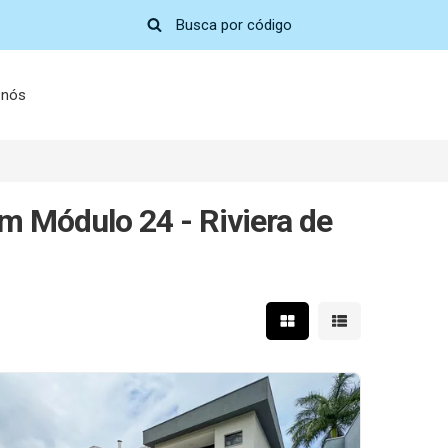
 nós
em Módulo 24 - Riviera de
Mostrar resultados em 
Mostrar resultad