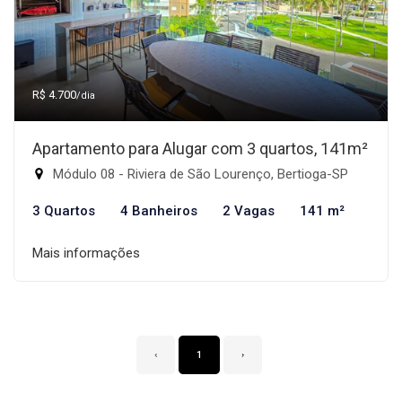
R$ 4.700
/dia
Apartamento para Alugar com 3 quartos, 141m²
Módulo 08 - Riviera de São Lourenço, Bertioga-SP
3 Quartos
4 Banheiros
2 Vagas
141 m²
Mais informações
‹
1
›