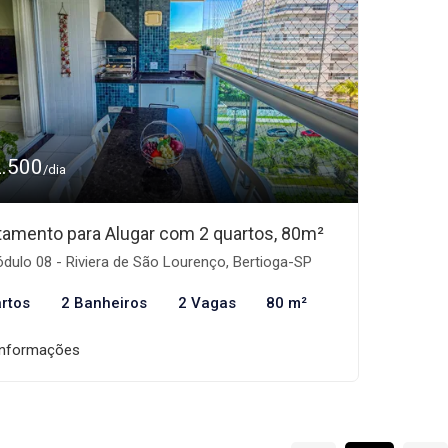
2.500
/dia
tamento para Alugar com 2 quartos, 80m²
ulo 08 - Riviera de São Lourenço, Bertioga-SP
rtos
2 Banheiros
2 Vagas
80 m²
informações