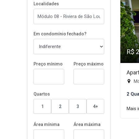
Localidades
Em condomínio fechado?
R$ 
Preço mínimo
Preço máximo
Apar
Mód
2 Qua
Quartos
1
2
3
4+
Mais 
Área mínima
Área máxima