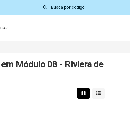
 nós
 em Módulo 08 - Riviera de
Mostrar resultados em 
Mostrar resultad