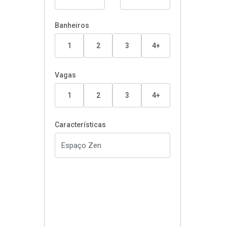
Banheiros
1
2
3
4+
Vagas
1
2
3
4+
Características