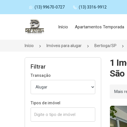
(13) 99670-0727
(13) 3316-9912
Página inicial
Início
Apartamentos Temporada
Início
Imóveis para alugar
Bertioga/SP
1 Im
Filtrar
São 
Transação
Ordenar
Tipos de imóvel