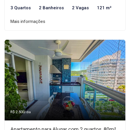
3 Quartos
2 Banheiros
2 Vagas
121 m²
Mais informações
R$ 2.500
/dia
Apartamento para Alugar com 2 quartos, 80m²