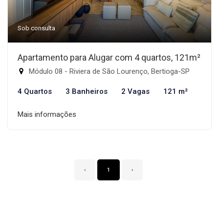
Sob consulta
Apartamento para Alugar com 4 quartos, 121m²
Módulo 08 - Riviera de São Lourenço, Bertioga-SP
4 Quartos
3 Banheiros
2 Vagas
121 m²
Mais informações
‹
1
›