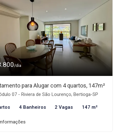
3.800
/dia
tamento para Alugar com 4 quartos, 147m²
dulo 07 - Riviera de São Lourenço, Bertioga-SP
artos
4 Banheiros
2 Vagas
147 m²
informações