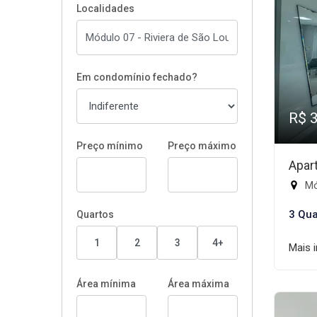
Localidades
Em condomínio fechado?
R$ 
Preço mínimo
Preço máximo
Apar
Mód
3 Qua
Quartos
1
2
3
4+
Mais 
Área mínima
Área máxima