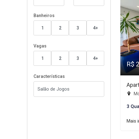
Banheiros
1
2
3
4+
Vagas
1
2
3
4+
R$ 
Características
Apar
Mód
3 Qua
Mais 