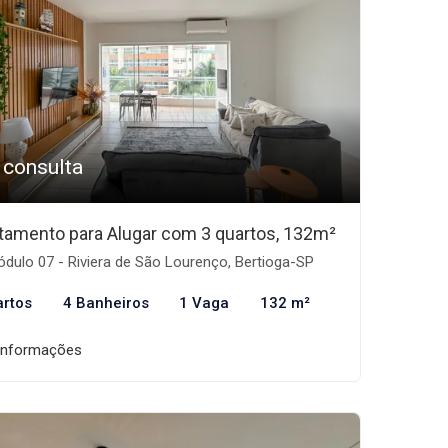
 consulta
tamento para Alugar com 3 quartos, 132m²
dulo 07 - Riviera de São Lourenço, Bertioga-SP
artos
4 Banheiros
1 Vaga
132 m²
informações