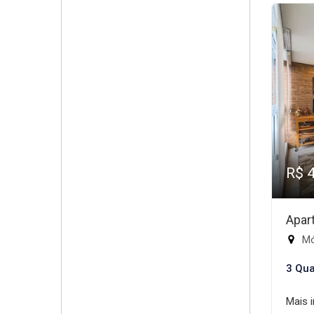
R$ 
Apar
Mód
3 Qua
Mais 