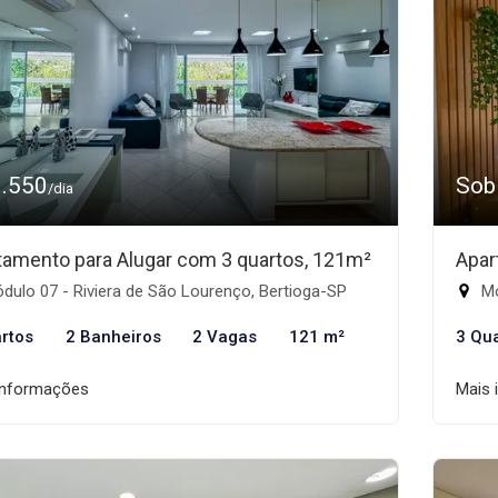
3.550
Sob
/dia
tamento para Alugar com 3 quartos, 121m²
Apar
ulo 07 - Riviera de São Lourenço, Bertioga-SP
Mó
rtos
2 Banheiros
2 Vagas
121 m²
3 Qu
informações
Mais 