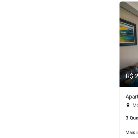
R$ 
Apar
Mód
3 Qua
Mais 