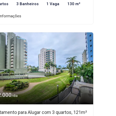
artos
3 Banheiros
1 Vaga
130 m²
informações
2.000
/dia
tamento para Alugar com 3 quartos, 121m²