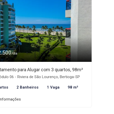
2.500
/dia
tamento para Alugar com 3 quartos, 98m²
dulo 06 - Riviera de São Lourenço, Bertioga-SP
artos
2 Banheiros
1 Vaga
98 m²
informações