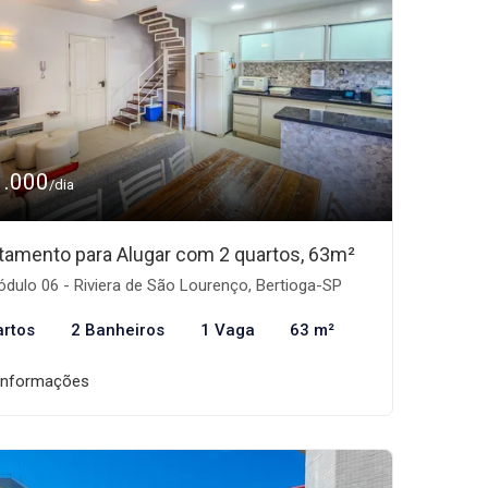
1.000
/dia
tamento para Alugar com 2 quartos, 63m²
dulo 06 - Riviera de São Lourenço, Bertioga-SP
artos
2 Banheiros
1 Vaga
63 m²
informações