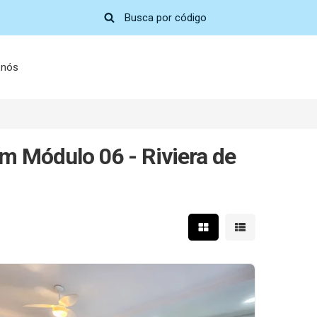
 nós
m Módulo 06 - Riviera de
Mostrar resultados em 
Mostrar resultad