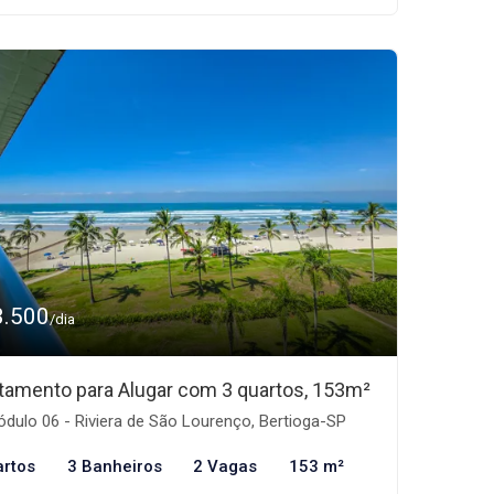
3.500
/dia
tamento para Alugar com 3 quartos, 153m²
dulo 06 - Riviera de São Lourenço, Bertioga-SP
artos
3 Banheiros
2 Vagas
153 m²