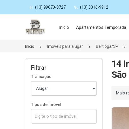
(13) 99670-0727
(13) 3316-9912
Página inicial
Início
Apartamentos Temporada
Início
Imóveis para alugar
Bertioga/SP
14 I
Filtrar
São 
Transação
Ordenar
Tipos de imóvel