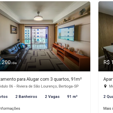
2.200
R$ 
/dia
tamento para Alugar com 3 quartos, 91m²
Apar
ulo 06 - Riviera de São Lourenço, Bertioga-SP
Mó
rtos
2 Banheiros
2 Vagas
91 m²
2 Qu
informações
Mais 