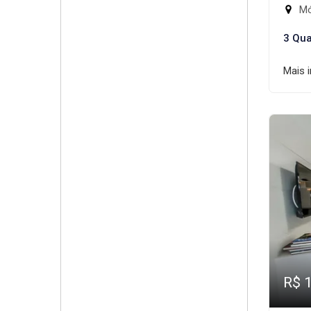
Mód
3 Qua
Mais 
R$ 