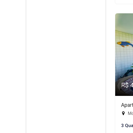
R$ 
Apar
Mód
3 Qua