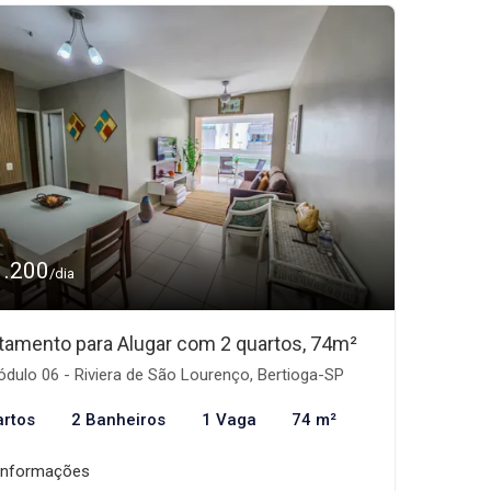
1.200
/dia
tamento para Alugar com 2 quartos, 74m²
dulo 06 - Riviera de São Lourenço, Bertioga-SP
artos
2 Banheiros
1 Vaga
74 m²
informações