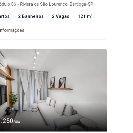
dulo 06 - Riviera de São Lourenço, Bertioga-SP
artos
2 Banheiros
2 Vagas
121 m²
informações
1.250
/dia