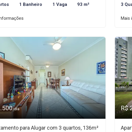
rtos
1 Banheiro
1 Vaga
93 m²
3 Qu
informações
Mais 
2.500
R$ 
/dia
tamento para Alugar com 3 quartos, 136m²
Apar