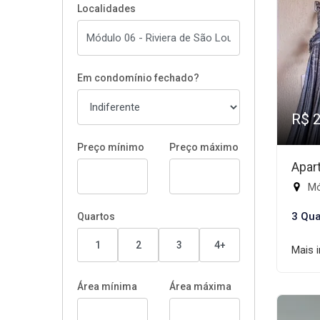
Localidades
Em condomínio fechado?
R$ 
Preço mínimo
Preço máximo
Apar
Mód
3 Qua
Quartos
1
2
3
4+
Mais 
Área mínima
Área máxima