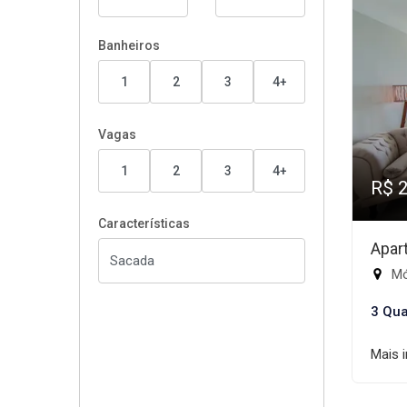
Banheiros
1
2
3
4+
Vagas
1
2
3
4+
R$ 
Características
Apar
Mód
3 Qua
Mais 