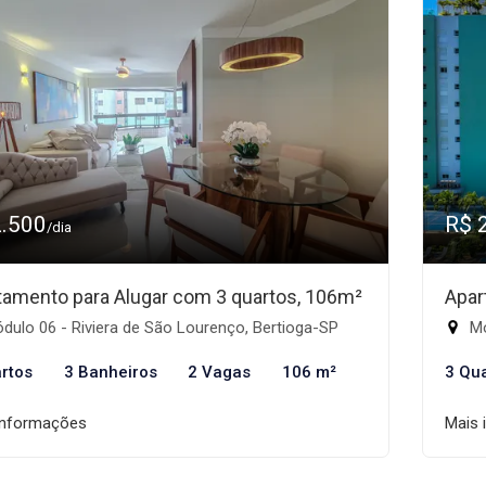
2.500
R$ 
/dia
tamento para Alugar com 3 quartos, 106m²
Apar
ulo 06 - Riviera de São Lourenço, Bertioga-SP
Mó
rtos
3 Banheiros
2 Vagas
106 m²
3 Qu
informações
Mais 