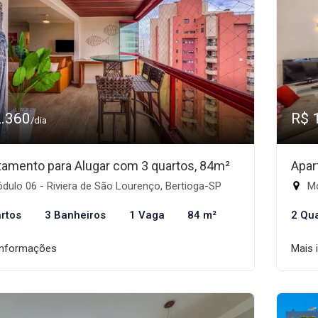
2.360
R$ 
/dia
tamento para Alugar com 3 quartos, 84m²
Apar
ulo 06 - Riviera de São Lourenço, Bertioga-SP
Mó
rtos
3 Banheiros
1 Vaga
84 m²
2 Qu
informações
Mais 