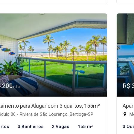
4.200
R$ 
/dia
tamento para Alugar com 3 quartos, 155m²
Apar
ulo 06 - Riviera de São Lourenço, Bertioga-SP
Mó
rtos
3 Banheiros
2 Vagas
155 m²
3 Qu