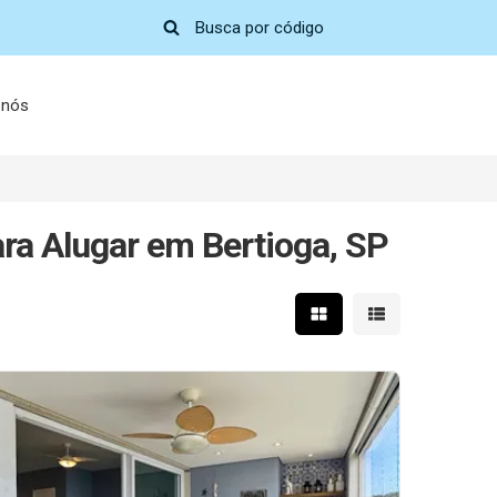
 nós
ra Alugar em Bertioga, SP
Mostrar resultados em 
Mostrar resultad