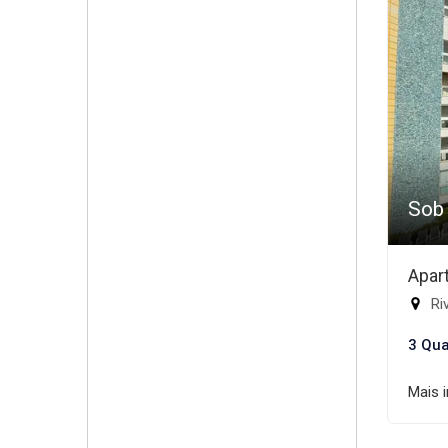
Sob
Apar
Riv
3 Qua
Mais 