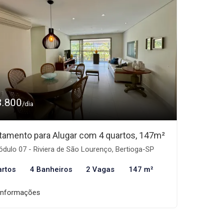
3.800
/dia
tamento para Alugar com 4 quartos, 147m²
dulo 07 - Riviera de São Lourenço, Bertioga-SP
artos
4 Banheiros
2 Vagas
147 m²
informações