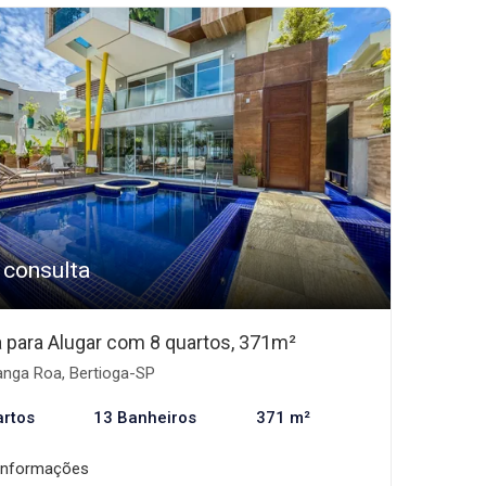
 consulta
 para Alugar com 8 quartos, 371m²
nga Roa, Bertioga-SP
artos
13 Banheiros
371 m²
informações