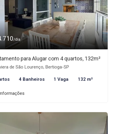
4.710
/dia
tamento para Alugar com 4 quartos, 132m²
viera de São Lourenço, Bertioga-SP
artos
4 Banheiros
1 Vaga
132 m²
informações