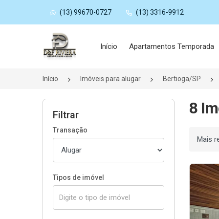
(13) 99670-0727
(13) 3316-9912
Página inicial
Início
Apartamentos Temporada
Início
Imóveis para alugar
Bertioga/SP
8 Im
Filtrar
Transação
Ordenar
Tipos de imóvel