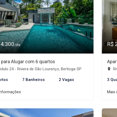
14.300
R$ 
/dia
 para Alugar com 6 quartos
Apar
ulo 24 - Riviera de São Lourenço, Bertioga-SP
Ri
rtos
7 Banheiros
2 Vagas
3 Qu
informações
Mais 