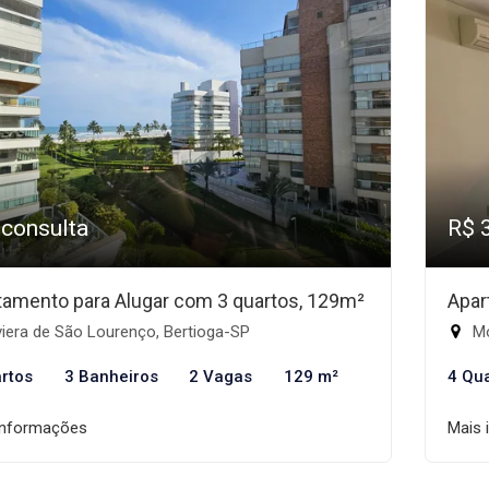
 consulta
R$ 
tamento para Alugar com 3 quartos, 129m²
Apar
iera de São Lourenço, Bertioga-SP
Mó
rtos
3 Banheiros
2 Vagas
129 m²
4 Qu
informações
Mais 