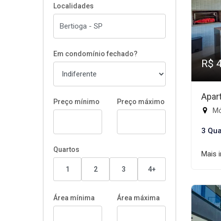
Localidades
Em condomínio fechado?
R$ 
Apar
Preço mínimo
Preço máximo
Mód
3 Qua
Quartos
Mais 
1
2
3
4+
Área mínima
Área máxima