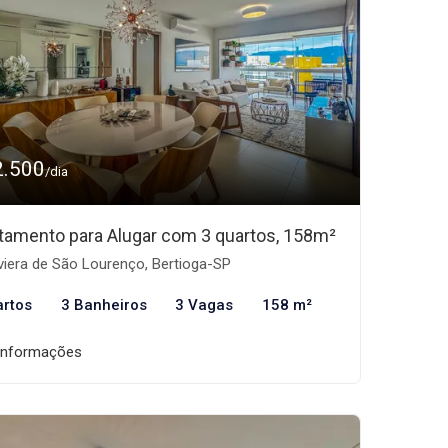
2.500
/dia
tamento para Alugar com 3 quartos, 158m²
viera de São Lourenço, Bertioga-SP
artos
3 Banheiros
3 Vagas
158 m²
informações