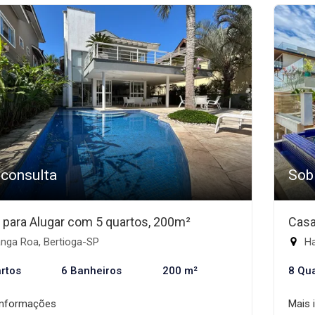
 consulta
Sob
 para Alugar com 5 quartos, 200m²
Casa
nga Roa, Bertioga-SP
Ha
rtos
6 Banheiros
200 m²
8 Qu
informações
Mais 