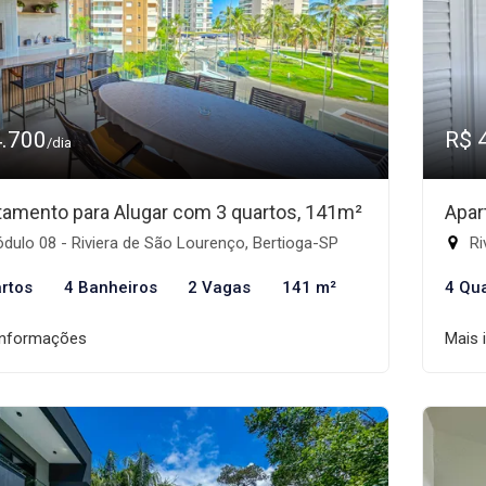
4.700
R$ 
/dia
tamento para Alugar com 3 quartos, 141m²
Apar
ulo 08 - Riviera de São Lourenço, Bertioga-SP
Ri
rtos
4 Banheiros
2 Vagas
141 m²
4 Qu
informações
Mais 