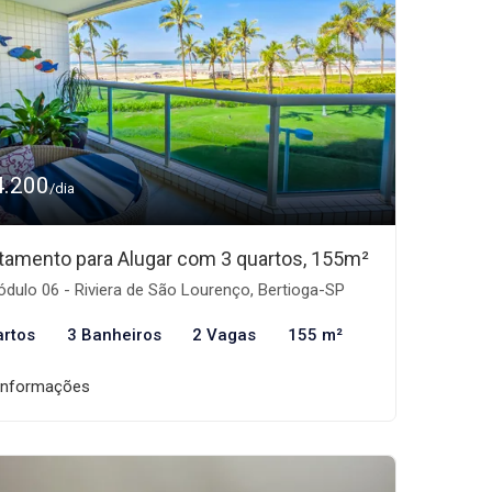
4.200
/dia
tamento para Alugar com 3 quartos, 155m²
dulo 06 - Riviera de São Lourenço, Bertioga-SP
artos
3 Banheiros
2 Vagas
155 m²
informações