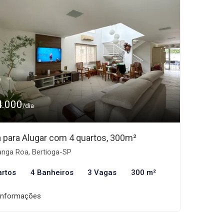
4.000
/dia
 para Alugar com 4 quartos, 300m²
nga Roa, Bertioga-SP
artos
4 Banheiros
3 Vagas
300 m²
informações