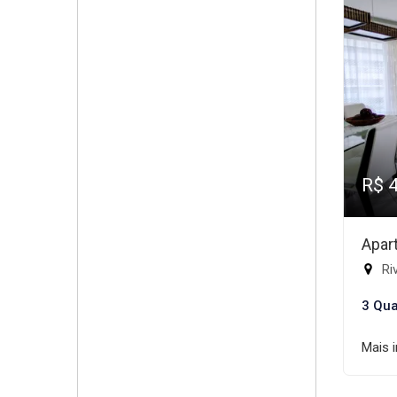
R$ 
Apar
Riv
3 Qua
Mais 