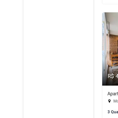
R$ 
Apar
Mód
3 Qua