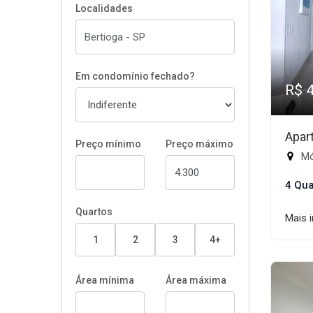
Localidades
Em condomínio fechado?
R$ 
Apar
Preço mínimo
Preço máximo
Mód
4 Qua
Quartos
Mais 
1
2
3
4+
Área mínima
Área máxima