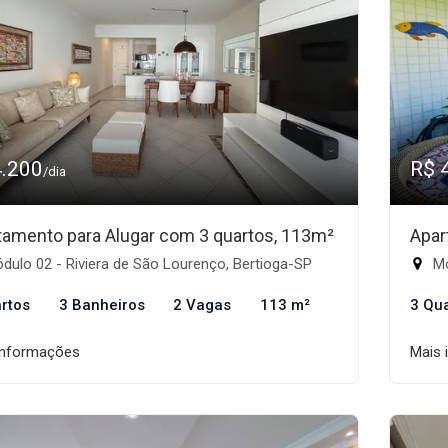
4.200
R$ 
/dia
tamento para Alugar com 3 quartos, 113m²
Apar
ulo 02 - Riviera de São Lourenço, Bertioga-SP
Mó
rtos
3 Banheiros
2 Vagas
113 m²
3 Qu
informações
Mais 