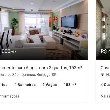
4.000
R$ 
/dia
tamento para Alugar com 3 quartos, 153m²
Casa
iera de São Lourenço, Bertioga-SP
Ha
rtos
4 Banheiros
2 Vagas
153 m²
4 Qu
informações
Mais 