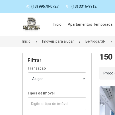
(13) 99670-0727
(13) 3316-9912
Página inicial
Início
Apartamentos Temporada
Início
Imóveis para alugar
Bertioga/SP
150 
Filtrar
Transação
Ordenar
Tipos de imóvel