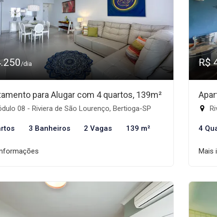
4.250
R$ 
/dia
tamento para Alugar com 4 quartos, 139m²
Apar
ulo 08 - Riviera de São Lourenço, Bertioga-SP
Ri
rtos
3 Banheiros
2 Vagas
139 m²
4 Qu
informações
Mais 