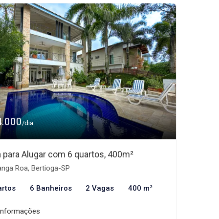
4.000
/dia
 para Alugar com 6 quartos, 400m²
nga Roa, Bertioga-SP
artos
6 Banheiros
2 Vagas
400 m²
informações