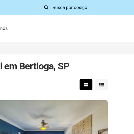
 nós
l em Bertioga, SP
Mostrar resultados em 
Mostrar resultad