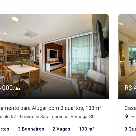
4.000
R$ 
/dia
tamento para Alugar com 3 quartos, 133m²
Casa
ulo 07 - Riviera de São Lourenço, Bertioga-SP
Ha
rtos
3 Banheiros
2 Vagas
133 m²
3 Qu