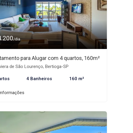
4.200
/dia
tamento para Alugar com 4 quartos, 160m²
viera de São Lourenço, Bertioga-SP
artos
4 Banheiros
160 m²
informações