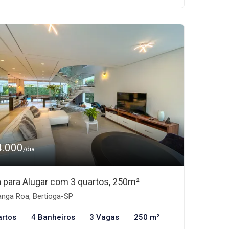
4.000
/dia
 para Alugar com 3 quartos, 250m²
nga Roa, Bertioga-SP
artos
4 Banheiros
3 Vagas
250 m²