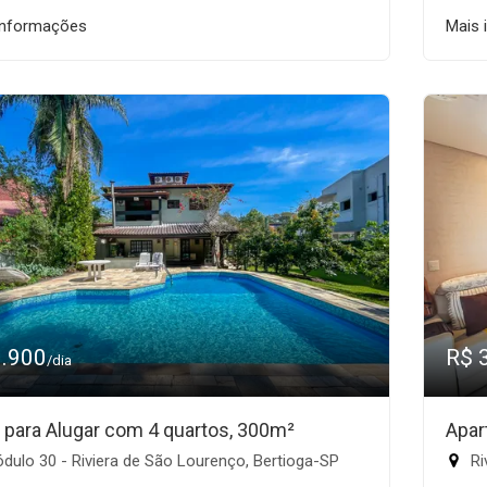
informações
Mais 
3.900
R$ 
/dia
 para Alugar com 4 quartos, 300m²
Apar
ulo 30 - Riviera de São Lourenço, Bertioga-SP
Ri