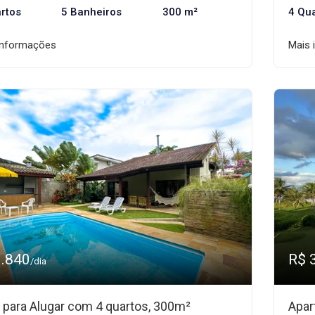
rtos
5 Banheiros
300 m²
4 Qu
informações
Mais 
3.840
R$ 
/dia
 para Alugar com 4 quartos, 300m²
Apar