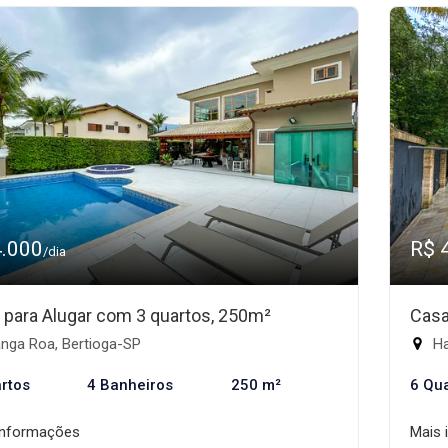
4.000
R$ 
/dia
 para Alugar com 3 quartos, 250m²
Casa
nga Roa, Bertioga-SP
Ha
rtos
4 Banheiros
250 m²
6 Qu
informações
Mais 