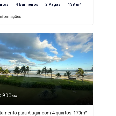
artos
4 Banheiros
2 Vagas
138 m²
informações
3.800
/dia
tamento para Alugar com 4 quartos, 170m²