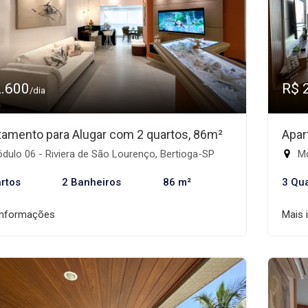
2.600
R$ 
/dia
tamento para Alugar com 2 quartos, 86m²
Apar
ulo 06 - Riviera de São Lourenço, Bertioga-SP
Mó
rtos
2 Banheiros
86 m²
3 Qu
informações
Mais 