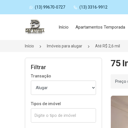
(13) 99670-0727
(13) 3316-9912
Página inicial
Início
Apartamentos Temporada
Início
Imóveis para alugar
Até R$ 2,6 mil
75 I
Filtrar
Transação
Ordenar
Tipos de imóvel