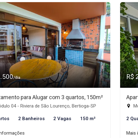
2.500
R$ 
/dia
tamento para Alugar com 3 quartos, 150m²
Apar
ulo 04 - Riviera de São Lourenço, Bertioga-SP
Mó
rtos
2 Banheiros
2 Vagas
150 m²
2 Qu
informações
Mais 