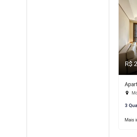
R$ 
Apar
Mód
3 Qua
Mais 