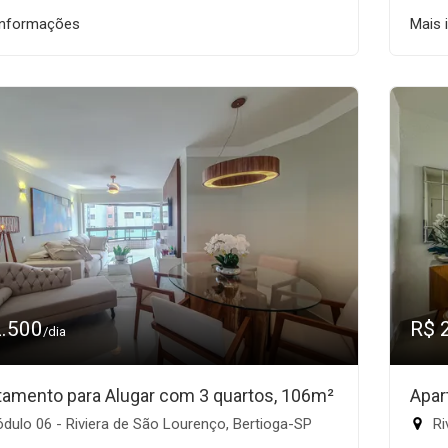
informações
Mais 
2.500
R$ 
/dia
tamento para Alugar com 3 quartos, 106m²
Apar
ulo 06 - Riviera de São Lourenço, Bertioga-SP
Ri