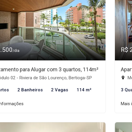
2.500
R$ 
/dia
tamento para Alugar com 3 quartos, 114m²
Apar
ulo 02 - Riviera de São Lourenço, Bertioga-SP
Mó
rtos
2 Banheiros
2 Vagas
114 m²
3 Qu
informações
Mais 