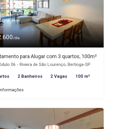
2.600
/dia
tamento para Alugar com 3 quartos, 100m²
dulo 06 - Riviera de São Lourenço, Bertioga-SP
artos
2 Banheiros
2 Vagas
100 m²
informações