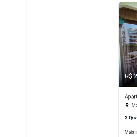
R$ 
Apar
Mód
3 Qua
Mais 