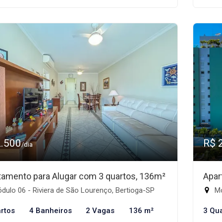
2.500
R$ 
/dia
tamento para Alugar com 3 quartos, 136m²
Apar
ulo 06 - Riviera de São Lourenço, Bertioga-SP
Mó
rtos
4 Banheiros
2 Vagas
136 m²
3 Qu