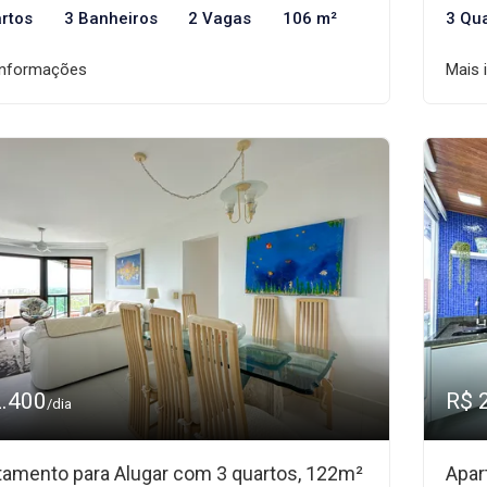
rtos
3 Banheiros
2 Vagas
106 m²
3 Qu
informações
Mais 
2.400
R$ 
/dia
tamento para Alugar com 3 quartos, 122m²
Apar