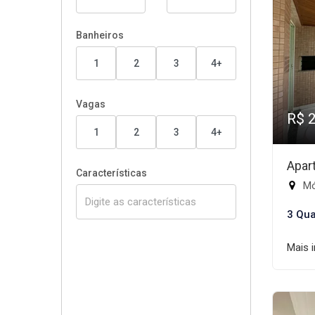
Banheiros
1
2
3
4+
Vagas
R$ 
1
2
3
4+
Apar
Características
Mód
3 Qua
Mais 