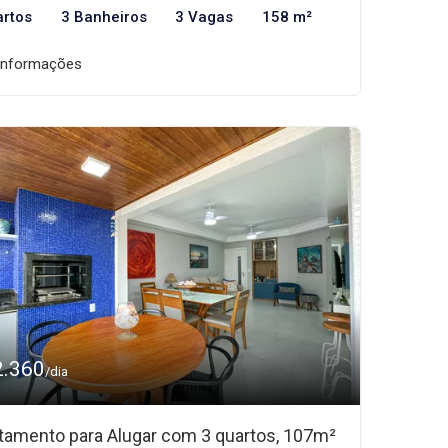
artos
3 Banheiros
3 Vagas
158 m²
informações
2.360
/dia
tamento para Alugar com 3 quartos, 107m²