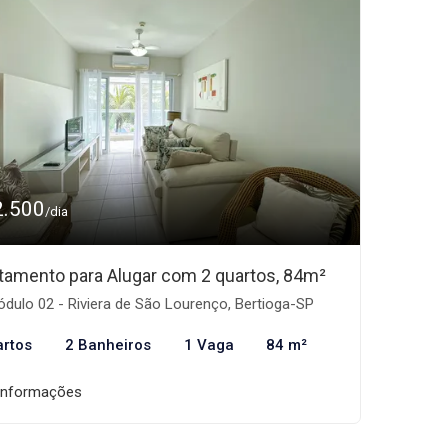
2.500
/dia
tamento para Alugar com 2 quartos, 84m²
dulo 02 - Riviera de São Lourenço, Bertioga-SP
artos
2 Banheiros
1 Vaga
84 m²
informações