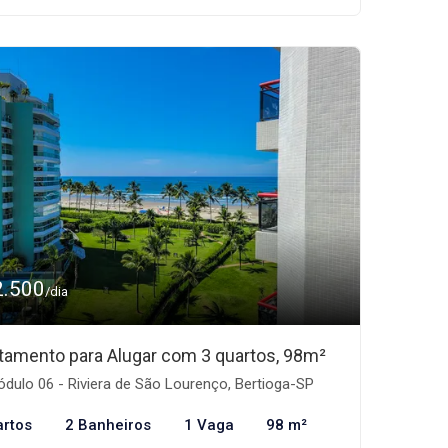
2.500
/dia
tamento para Alugar com 3 quartos, 98m²
dulo 06 - Riviera de São Lourenço, Bertioga-SP
artos
2 Banheiros
1 Vaga
98 m²