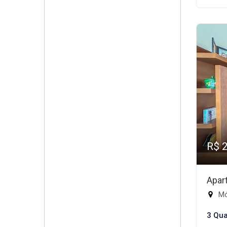
R$ 
Apar
Mód
3 Qua