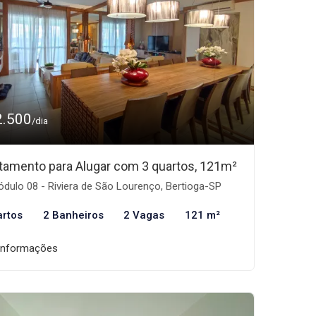
2.500
/dia
tamento para Alugar com 3 quartos, 121m²
dulo 08 - Riviera de São Lourenço, Bertioga-SP
artos
2 Banheiros
2 Vagas
121 m²
informações