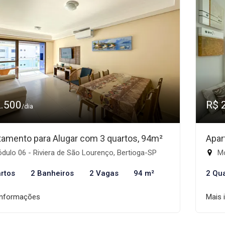
2.500
R$ 
/dia
tamento para Alugar com 3 quartos, 94m²
Apar
ulo 06 - Riviera de São Lourenço, Bertioga-SP
Mó
rtos
2 Banheiros
2 Vagas
94 m²
2 Qu
informações
Mais 