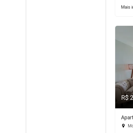
Mais 
R$ 
Apar
Mód