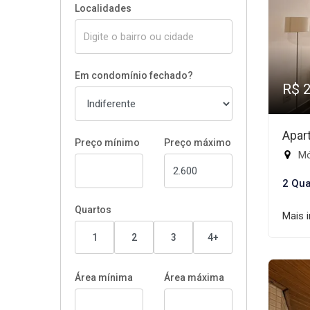
Localidades
Em condomínio fechado?
R$ 
Apar
Preço mínimo
Preço máximo
Mód
2 Qua
Quartos
Mais 
1
2
3
4+
Área mínima
Área máxima