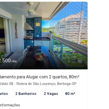
2.500
/dia
tamento para Alugar com 2 quartos, 80m²
dulo 08 - Riviera de São Lourenço, Bertioga-SP
artos
2 Banheiros
2 Vagas
80 m²
informações