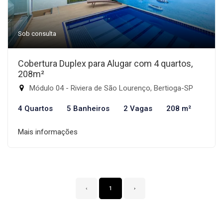
Sob consulta
Cobertura Duplex para Alugar com 4 quartos,
208m²
Módulo 04 - Riviera de São Lourenço, Bertioga-SP
4 Quartos
5 Banheiros
2 Vagas
208 m²
Mais informações
‹
1
›