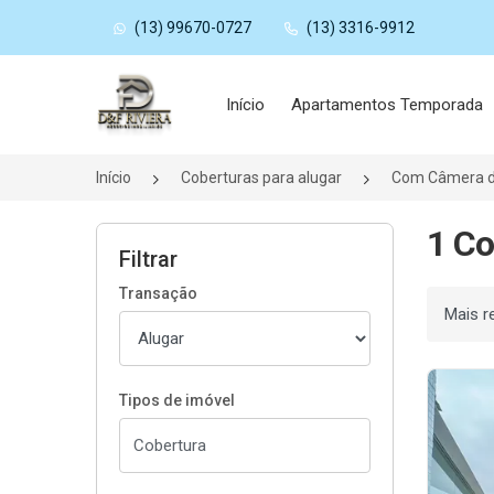
(13) 99670-0727
(13) 3316-9912
Página inicial
Início
Apartamentos Temporada
Início
Coberturas para alugar
Com Câmera d
1 Co
Filtrar
Transação
Ordenar
Tipos de imóvel