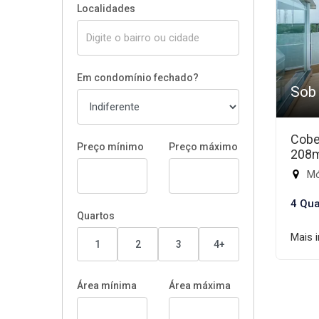
Localidades
Em condomínio fechado?
Sob
Cobe
Preço mínimo
Preço máximo
208
Mód
4 Qua
Quartos
Mais 
1
2
3
4+
Área mínima
Área máxima