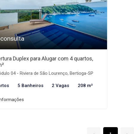
 consulta
rtura Duplex para Alugar com 4 quartos,
m²
ulo 04 - Riviera de São Lourenço, Bertioga-SP
rtos
5 Banheiros
2 Vagas
208 m²
informações