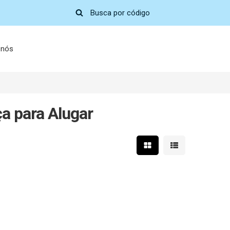
 nós
a para Alugar
Mostrar resultados em 
Mostrar resultad