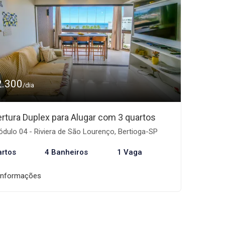
2.300
/dia
rtura Duplex para Alugar com 3 quartos
dulo 04 - Riviera de São Lourenço, Bertioga-SP
artos
4 Banheiros
1 Vaga
informações