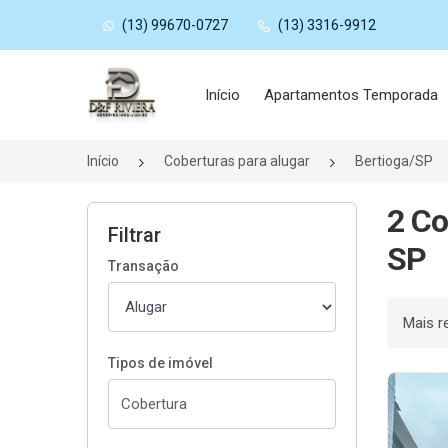
(13) 99670-0727
(13) 3316-9912
Página inicial
Início
Apartamentos Temporada
Início
Coberturas para alugar
Bertioga/SP
2 Co
Filtrar
SP
Transação
Ordenar
Tipos de imóvel