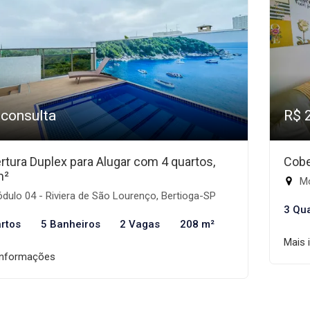
 consulta
R$ 
rtura Duplex para Alugar com 4 quartos,
Cobe
m²
Mó
ulo 04 - Riviera de São Lourenço, Bertioga-SP
3 Qu
rtos
5 Banheiros
2 Vagas
208 m²
Mais 
informações