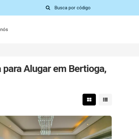
 nós
para Alugar em Bertioga,
Mostrar resultados em 
Mostrar resultad