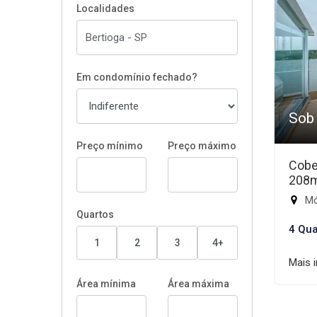
Localidades
Em condomínio fechado?
Sob
Preço mínimo
Preço máximo
Cobe
208
Mód
Quartos
4 Qua
1
2
3
4+
Mais 
Área mínima
Área máxima