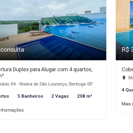
 consulta
R$ 
rtura Duplex para Alugar com 4 quartos,
Cobe
m²
Mó
ulo 04 - Riviera de São Lourenço, Bertioga-SP
4 Qu
rtos
5 Banheiros
2 Vagas
208 m²
Mais 
informações