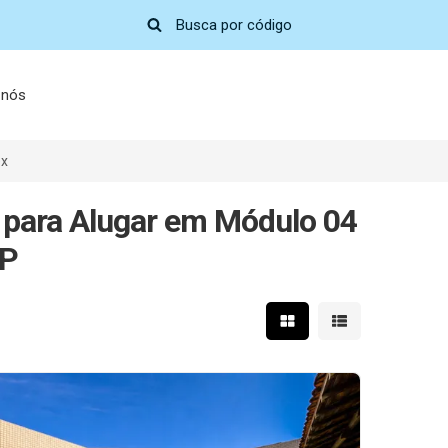
 nós
ex
 para Alugar em Módulo 04
SP
Mostrar resultados em 
Mostrar resultad