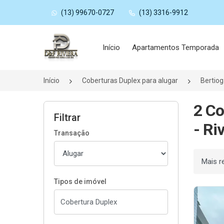
(13) 99670-0727
(13) 3316-9912
Página inicial
Início
Apartamentos Temporada
Início
Coberturas Duplex para alugar
Bertio
2 Co
Filtrar
- Ri
Transação
Ordenar
Tipos de imóvel