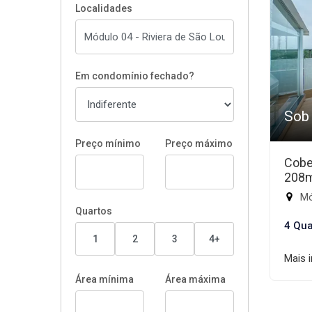
Localidades
Em condomínio fechado?
Sob
Preço mínimo
Preço máximo
Cobe
208
Mód
Quartos
4 Qua
1
2
3
4+
Mais 
Área mínima
Área máxima