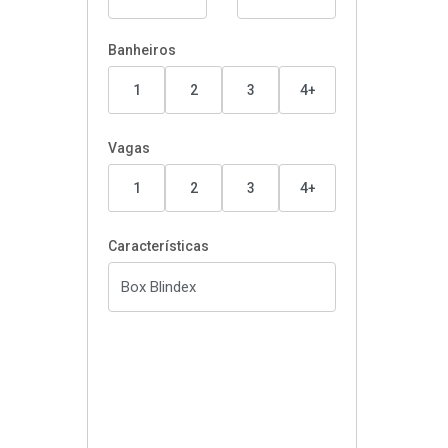
Banheiros
1
2
3
4+
Vagas
1
2
3
4+
Características