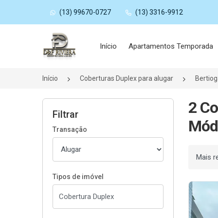
(13) 99670-0727
(13) 3316-9912
Página inicial
Início
Apartamentos Temporada
Início
Coberturas Duplex para alugar
Bertio
2 Co
Filtrar
Módu
Transação
Ordenar
Tipos de imóvel