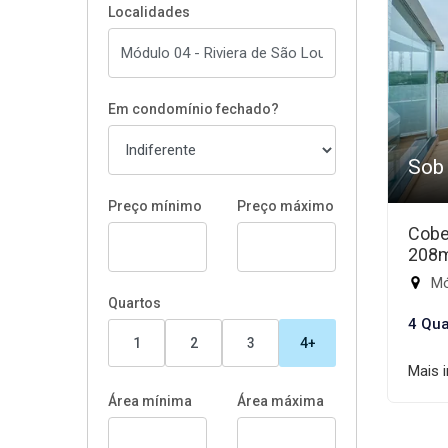
Localidades
Em condomínio fechado?
Sob
Preço mínimo
Preço máximo
Cobe
208
Mód
Quartos
4 Qua
1
2
3
4+
Mais 
Área mínima
Área máxima