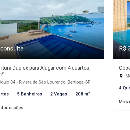
 consulta
R$ 
rtura Duplex para Alugar com 4 quartos,
Cobe
m²
Mó
ulo 04 - Riviera de São Lourenço, Bertioga-SP
4 Qu
rtos
5 Banheiros
2 Vagas
208 m²
Mais 
informações