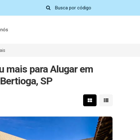
 nós
ais
u mais para Alugar em
 Bertioga, SP
Mostrar resultados em 
Mostrar resultad