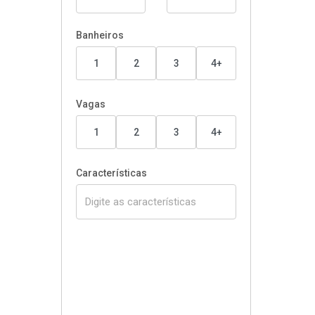
Banheiros
1
2
3
4+
Vagas
1
2
3
4+
Características