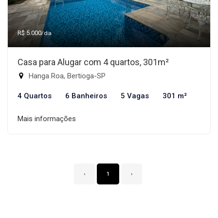
R$ 5.000
/dia
Casa para Alugar com 4 quartos, 301m²
Hanga Roa, Bertioga-SP
4 Quartos
6 Banheiros
5 Vagas
301 m²
Mais informações
‹
1
›