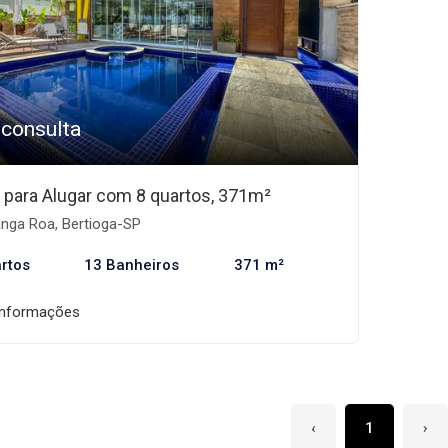
 consulta
 para Alugar com 8 quartos, 371m²
nga Roa, Bertioga-SP
rtos
13 Banheiros
371 m²
informações
‹
1
›