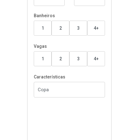
Banheiros
1
2
3
4+
Vagas
1
2
3
4+
Características