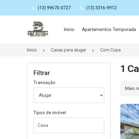
(13) 99670-0727
(13) 3316-9912
Página inicial
Início
Apartamentos Temporada
Início
Casas para alugar
Com Copa
1 Ca
Filtrar
Transação
Ordenar
Tipos de imóvel