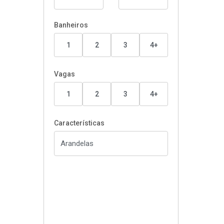
Banheiros
1
2
3
4+
Vagas
1
2
3
4+
Características