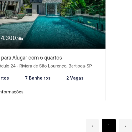
14.300
/dia
 para Alugar com 6 quartos
ulo 24 - Riviera de São Lourenço, Bertioga-SP
rtos
7 Banheiros
2 Vagas
informações
‹
1
›