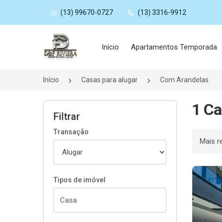
(13) 99670-0727
(13) 3316-9912
Página inicial
Início
Apartamentos Temporada
Início
Casas para alugar
Com Arandelas
1 Ca
Filtrar
Transação
Ordenar
Tipos de imóvel