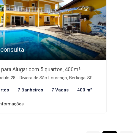
 consulta
 para Alugar com 5 quartos, 400m²
ulo 28 - Riviera de São Lourenço, Bertioga-SP
rtos
7 Banheiros
7 Vagas
400 m²
informações