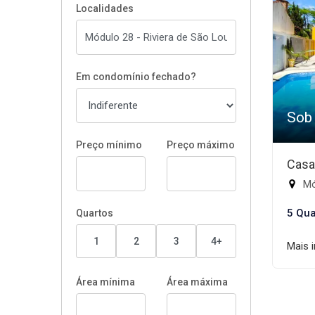
Localidades
Em condomínio fechado?
Sob
Preço mínimo
Preço máximo
Casa
Mód
5 Qua
Quartos
1
2
3
4+
Mais 
Área mínima
Área máxima