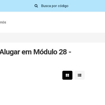
 nós
Alugar em Módulo 28 -
Mostrar resultados em 
Mostrar resultad