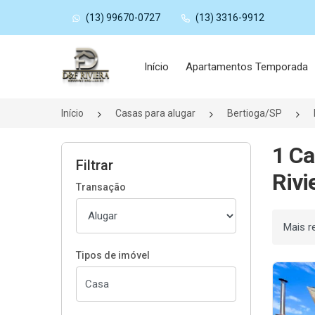
(13) 99670-0727
(13) 3316-9912
Página inicial
Início
Apartamentos Temporada
Início
Casas para alugar
Bertioga/SP
1 Ca
Filtrar
Rivi
Transação
Ordenar
Tipos de imóvel