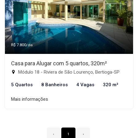
R$ 7.800
/dia
Casa para Alugar com 5 quartos, 320m²
Módulo 18 - Riviera de São Lourenço, Bertioga-SP
5 Quartos
8 Banheiros
4 Vagas
320 m²
Mais informações
‹
1
›