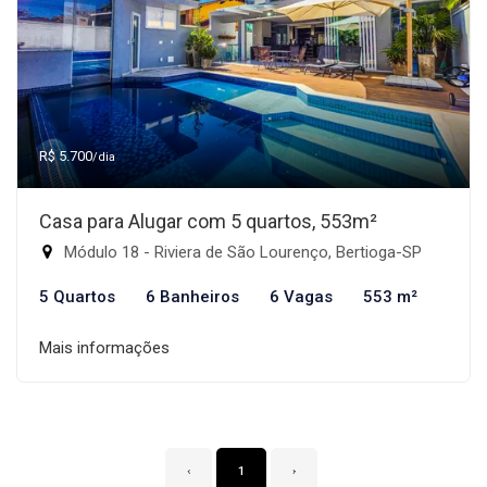
R$ 5.700
/dia
Casa para Alugar com 5 quartos, 553m²
Módulo 18 - Riviera de São Lourenço, Bertioga-SP
5 Quartos
6 Banheiros
6 Vagas
553 m²
Mais informações
‹
1
›