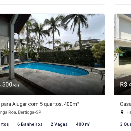
4.500
R$ 
/dia
 para Alugar com 5 quartos, 400m²
Casa
nga Roa, Bertioga-SP
Ha
rtos
6 Banheiros
2 Vagas
400 m²
3 Qu