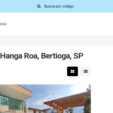
 nós
 Hanga Roa, Bertioga, SP
Mostrar resultados em 
Mostrar resultad