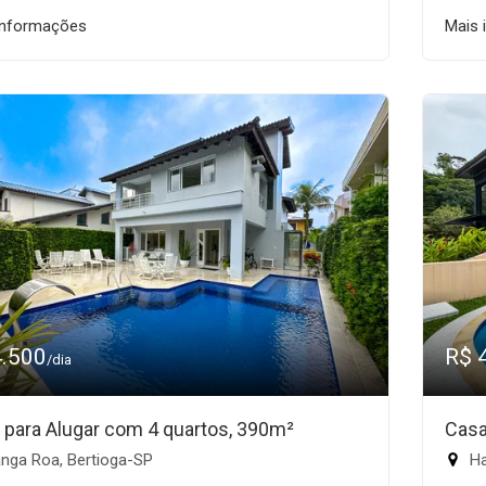
informações
Mais 
4.500
R$ 
/dia
 para Alugar com 4 quartos, 390m²
Casa
nga Roa, Bertioga-SP
Ha