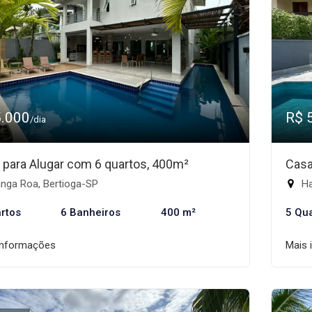
5.000
R$ 
/dia
 para Alugar com 6 quartos, 400m²
Casa
nga Roa, Bertioga-SP
Ha
rtos
6 Banheiros
400 m²
5 Qu
informações
Mais 