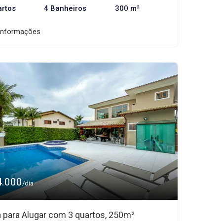
artos
4 Banheiros
300 m²
informações
4.000
/dia
 para Alugar com 3 quartos, 250m²