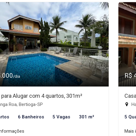
5.000
R$ 
/dia
 para Alugar com 4 quartos, 301m²
Casa
nga Roa, Bertioga-SP
Ha
rtos
6 Banheiros
5 Vagas
301 m²
5 Qu
informações
Mais 