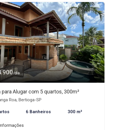
4.900
/dia
 para Alugar com 5 quartos, 300m²
nga Roa, Bertioga-SP
artos
6 Banheiros
300 m²
informações