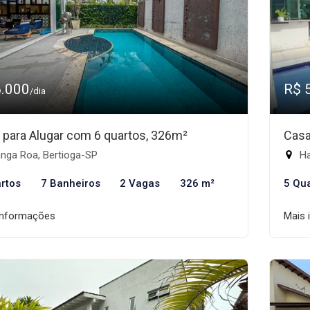
6.000
R$ 
/dia
 para Alugar com 6 quartos, 326m²
Casa
nga Roa, Bertioga-SP
Ha
rtos
7 Banheiros
2 Vagas
326 m²
5 Qu
informações
Mais 