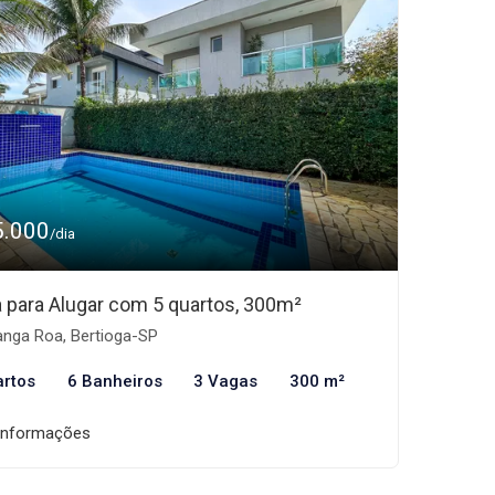
5.000
/dia
 para Alugar com 5 quartos, 300m²
nga Roa, Bertioga-SP
artos
6 Banheiros
3 Vagas
300 m²
informações