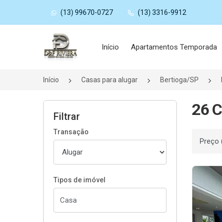
(13) 99670-0727
(13) 3316-9912
Página inicial
Início
Apartamentos Temporada
Início
Casas para alugar
Bertioga/SP
26 C
Filtrar
Transação
Ordenar
Tipos de imóvel