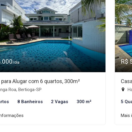
5.000
R$ 
/dia
 para Alugar com 6 quartos, 300m²
Casa
nga Roa, Bertioga-SP
Ha
rtos
8 Banheiros
2 Vagas
300 m²
5 Qu
informações
Mais 