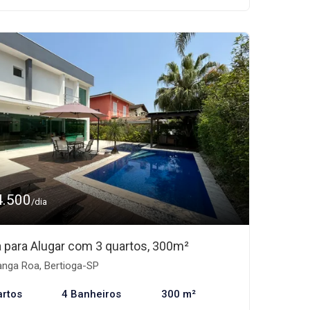
4.500
/dia
 para Alugar com 3 quartos, 300m²
nga Roa, Bertioga-SP
artos
4 Banheiros
300 m²