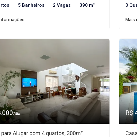
rtos
5 Banheiros
2 Vagas
390 m²
3 Qu
informações
Mais 
4.000
R$ 
/dia
 para Alugar com 4 quartos, 300m²
Casa