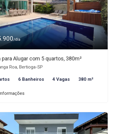
5.900
/dia
 para Alugar com 5 quartos, 380m²
nga Roa, Bertioga-SP
artos
6 Banheiros
4 Vagas
380 m²
informações