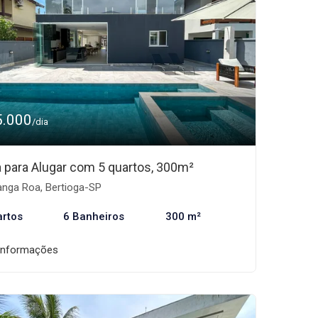
5.000
/dia
 para Alugar com 5 quartos, 300m²
nga Roa, Bertioga-SP
artos
6 Banheiros
300 m²
informações