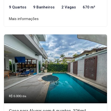
9 Quartos
9 Banheiros
2 Vagas
670 m²
Mais informações
R$ 6.000
/dia
Casa para Alugar com 6 quartos, 326m²