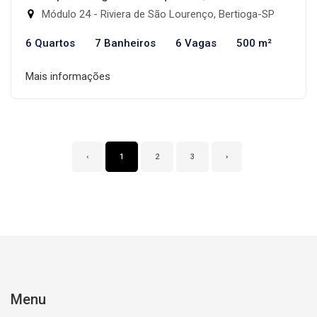
Módulo 24 - Riviera de São Lourenço, Bertioga-SP
6 Quartos
7 Banheiros
6 Vagas
500 m²
Mais informações
‹
1
2
3
›
Menu