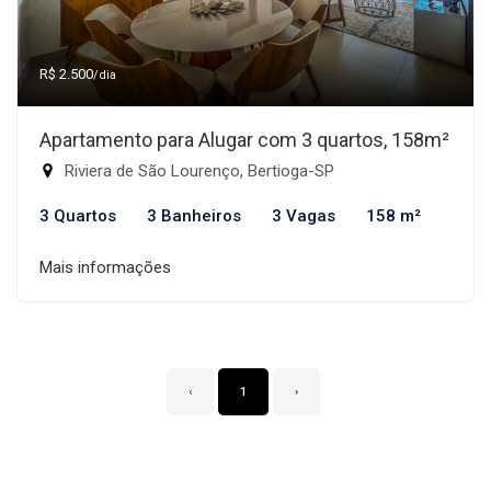
R$ 2.500
/dia
Apartamento para Alugar com 3 quartos, 158m²
Riviera de São Lourenço, Bertioga-SP
3 Quartos
3 Banheiros
3 Vagas
158 m²
Mais informações
‹
1
›