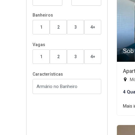
Banheiros
1
2
3
4+
Vagas
Sob
1
2
3
4+
Apar
Características
Mód
4 Qua
Mais 