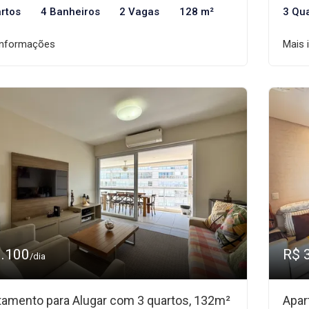
rtos
4 Banheiros
2 Vagas
128 m²
3 Qu
informações
Mais 
3.100
R$ 
/dia
tamento para Alugar com 3 quartos, 132m²
Apar