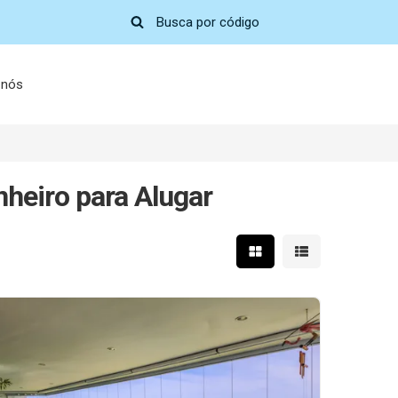
 nós
heiro para Alugar
Mostrar resultados em 
Mostrar resultad