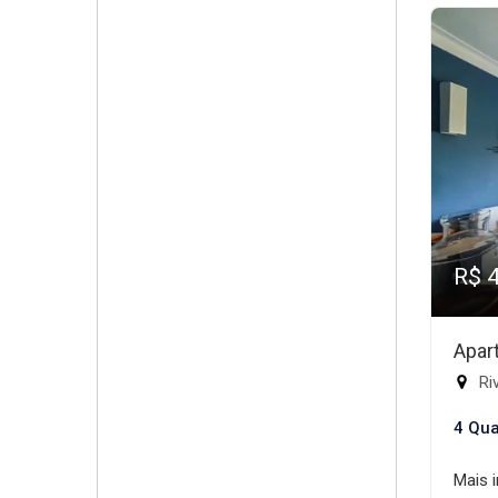
R$ 
Apar
Riv
4 Qua
Mais 