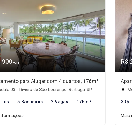
6.900
R$ 
/dia
tamento para Alugar com 4 quartos, 176m²
Apar
ulo 03 - Riviera de São Lourenço, Bertioga-SP
Mó
rtos
5 Banheiros
2 Vagas
176 m²
3 Qu
informações
Mais 