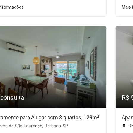
informações
Mais 
 consulta
R$ 
tamento para Alugar com 3 quartos, 128m²
Apar
iera de São Lourenço, Bertioga-SP
Ri