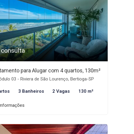
 consulta
tamento para Alugar com 4 quartos, 130m²
dulo 03 - Riviera de São Lourenço, Bertioga-SP
artos
3 Banheiros
2 Vagas
130 m²
informações