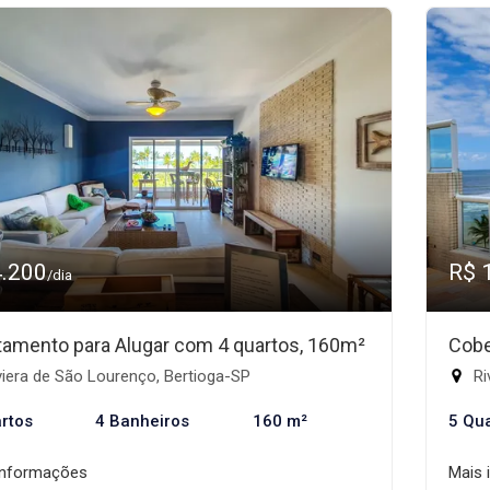
4.200
R$ 
/dia
tamento para Alugar com 4 quartos, 160m²
Cobe
iera de São Lourenço, Bertioga-SP
Ri
rtos
4 Banheiros
160 m²
5 Qu
informações
Mais 