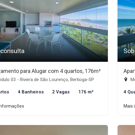
 consulta
Sob
tamento para Alugar com 4 quartos, 176m²
Apar
ulo 03 - Riviera de São Lourenço, Bertioga-SP
Mó
rtos
4 Banheiros
2 Vagas
176 m²
4 Qu
informações
Mais 