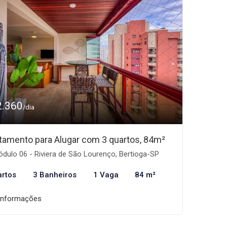
2.360
/dia
tamento para Alugar com 3 quartos, 84m²
dulo 06 - Riviera de São Lourenço, Bertioga-SP
artos
3 Banheiros
1 Vaga
84 m²
informações