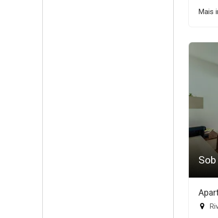
Mais 
Sob
Apar
Riv