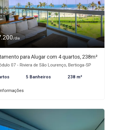
7.200
/dia
tamento para Alugar com 4 quartos, 238m²
dulo 07 - Riviera de São Lourenço, Bertioga-SP
artos
5 Banheiros
238 m²
informações