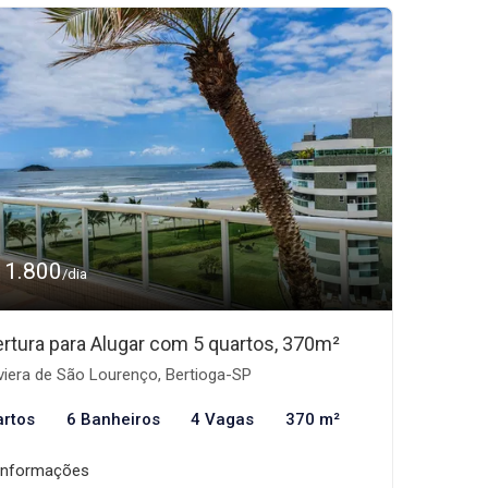
11.800
/dia
rtura para Alugar com 5 quartos, 370m²
viera de São Lourenço, Bertioga-SP
artos
6 Banheiros
4 Vagas
370 m²
informações