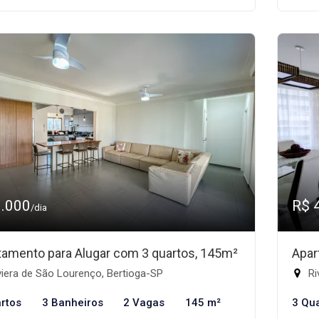
3.000
R$ 
/dia
tamento para Alugar com 3 quartos, 145m²
Apar
iera de São Lourenço, Bertioga-SP
Ri
rtos
3 Banheiros
2 Vagas
145 m²
3 Qu