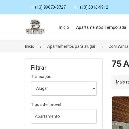
(13) 99670-0727
(13) 3316-9912
Página inicial
Início
Apartamentos Temporada
Início
Apartamentos para alugar
Com Armár
75 A
Filtrar
Transação
Ordenar
Tipos de imóvel