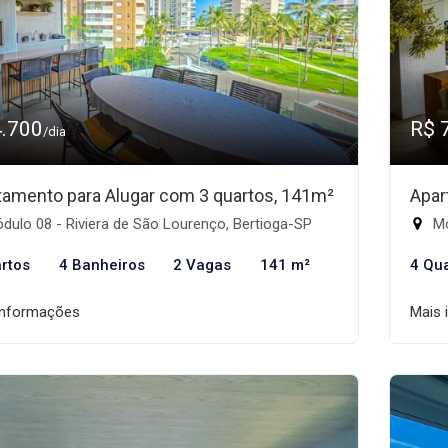
4.700
R$ 
/dia
tamento para Alugar com 3 quartos, 141m²
Apar
ulo 08 - Riviera de São Lourenço, Bertioga-SP
Mó
rtos
4 Banheiros
2 Vagas
141 m²
4 Qu
informações
Mais 