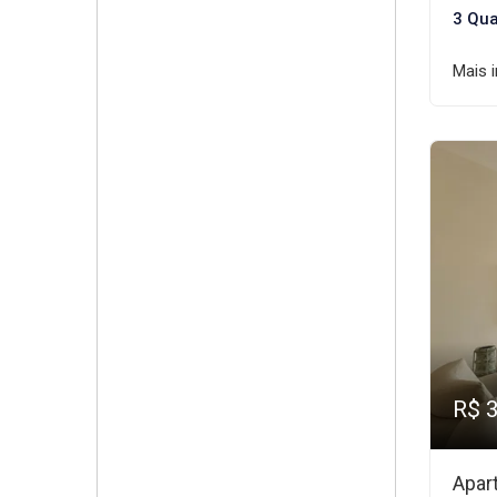
3 Qua
Mais 
R$ 
Apar