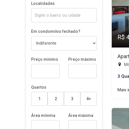
Localidades
Em condomínio fechado?
R$ 
Apar
Preço mínimo
Preço máximo
Mód
3 Qua
Quartos
Mais 
1
2
3
4+
Área mínima
Área máxima