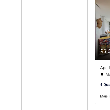
R$ 
Apar
Mód
4 Qua
Mais 