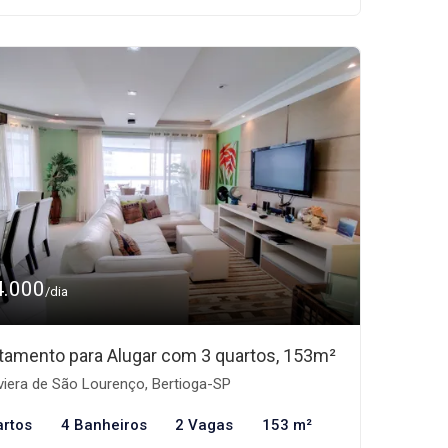
4.000
/dia
tamento para Alugar com 3 quartos, 153m²
viera de São Lourenço, Bertioga-SP
artos
4 Banheiros
2 Vagas
153 m²