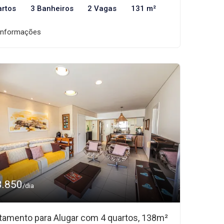
artos
3 Banheiros
2 Vagas
131 m²
informações
3.850
/dia
tamento para Alugar com 4 quartos, 138m²