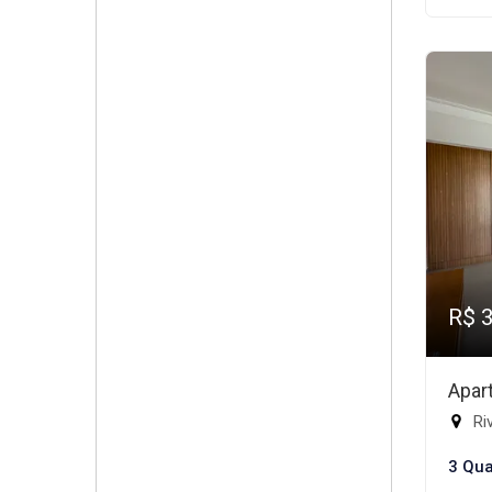
R$ 
Apar
Riv
3 Qua