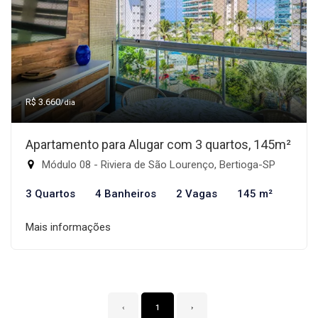
R$ 3.660
/dia
Apartamento para Alugar com 3 quartos, 145m²
Módulo 08 - Riviera de São Lourenço, Bertioga-SP
3 Quartos
4 Banheiros
2 Vagas
145 m²
Mais informações
‹
1
›