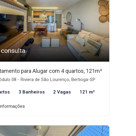
 consulta
tamento para Alugar com 4 quartos, 121m²
dulo 08 - Riviera de São Lourenço, Bertioga-SP
artos
3 Banheiros
2 Vagas
121 m²
informações