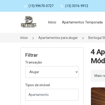
(13) 99670-0727
(13) 3316-9912
Página inicial
Início
Apartamentos Temporada
Início
Apartamentos para alugar
Bertioga/S
4 Ap
Filtrar
Módu
Transação
Ordenar
Tipos de imóvel