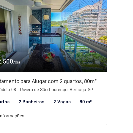
2.500
/dia
tamento para Alugar com 2 quartos, 80m²
dulo 08 - Riviera de São Lourenço, Bertioga-SP
artos
2 Banheiros
2 Vagas
80 m²
informações