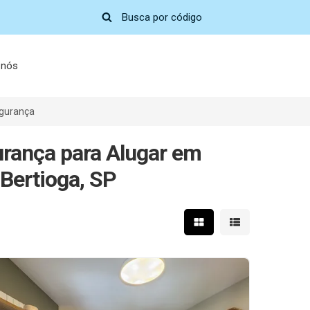
 nós
egurança
urança para Alugar em
 Bertioga, SP
Mostrar resultados em 
Mostrar resultad