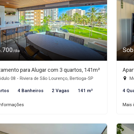
4.700
Sob
/dia
tamento para Alugar com 3 quartos, 141m²
Apar
ulo 08 - Riviera de São Lourenço, Bertioga-SP
Mó
rtos
4 Banheiros
2 Vagas
141 m²
4 Qu
informações
Mais 