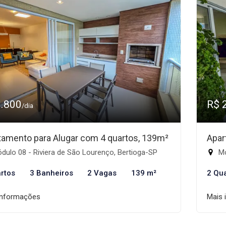
3.800
R$ 
/dia
tamento para Alugar com 4 quartos, 139m²
Apar
ulo 08 - Riviera de São Lourenço, Bertioga-SP
Mó
rtos
3 Banheiros
2 Vagas
139 m²
2 Qu
informações
Mais 