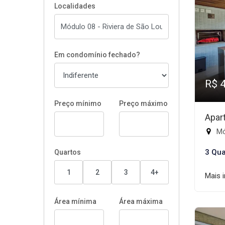
Localidades
Em condomínio fechado?
R$ 
Preço mínimo
Preço máximo
Apar
Mód
3 Qua
Quartos
1
2
3
4+
Mais 
Área mínima
Área máxima