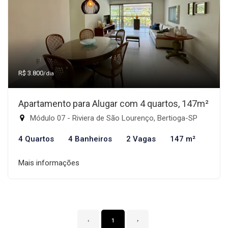
R$ 3.800
/dia
Apartamento para Alugar com 4 quartos, 147m²
Módulo 07 - Riviera de São Lourenço, Bertioga-SP
4 Quartos
4 Banheiros
2 Vagas
147 m²
Mais informações
‹
1
›