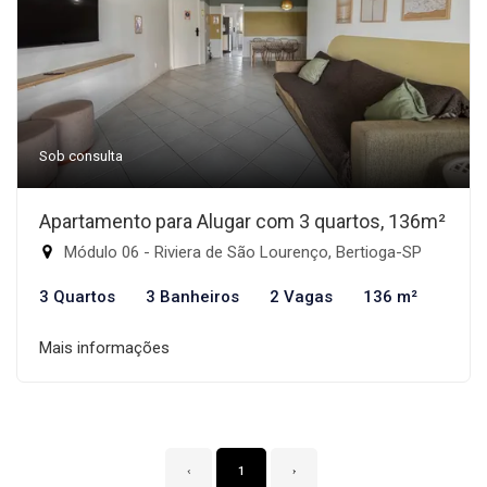
Sob consulta
Apartamento para Alugar com 3 quartos, 136m²
Módulo 06 - Riviera de São Lourenço, Bertioga-SP
3 Quartos
3 Banheiros
2 Vagas
136 m²
Mais informações
‹
1
›