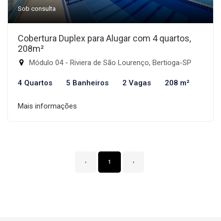
Sob consulta
Cobertura Duplex para Alugar com 4 quartos,
208m²
Módulo 04 - Riviera de São Lourenço, Bertioga-SP
4 Quartos
5 Banheiros
2 Vagas
208 m²
Mais informações
‹
1
›