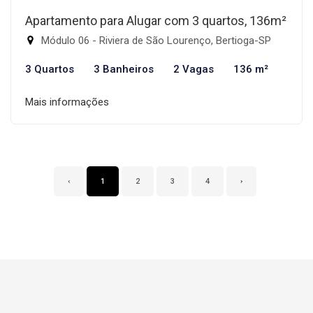
Apartamento para Alugar com 3 quartos, 136m²
Módulo 06 - Riviera de São Lourenço, Bertioga-SP
3 Quartos
3 Banheiros
2 Vagas
136 m²
Mais informações
‹
1
2
3
4
›