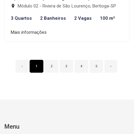
Módulo 02 - Riviera de São Lourenço, Bertioga-SP
3 Quartos
2 Banheiros
2 Vagas
100 m²
Mais informações
‹
1
2
3
4
5
›
Menu