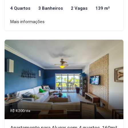
4 Quartos
3 Banheiros
2 Vagas
139 m²
Mais informações
R$ 4.200
/dia
Apartamento para Alugar com 4 quartos, 160m²