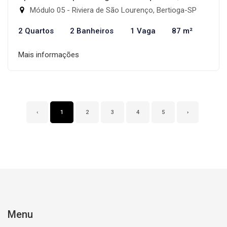
Módulo 05 - Riviera de São Lourenço, Bertioga-SP
2 Quartos
2 Banheiros
1 Vaga
87 m²
Mais informações
‹
1
2
3
4
5
›
Menu